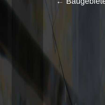
←
Baugebiet