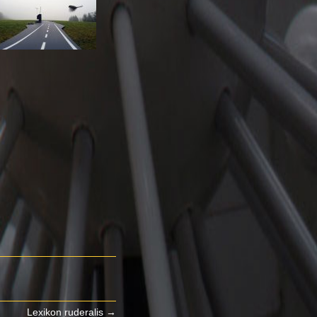
Lexikon ruderalis
→