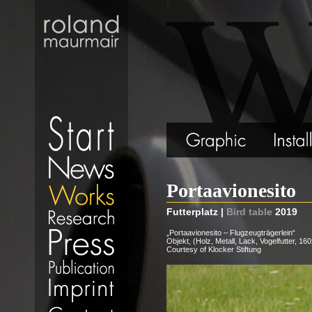
Portaavionesito
Futterplatz |
Bird table
2019
„Portaavionesito – Flugzeugträgerlein“
Objekt, (Holz, Metall, Lack, Vogelfutter, 
Courtesy of Klocker Stiftung