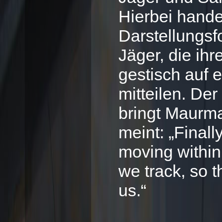
Hierbei hande
Darstellungs
Jäger, die ihr
gestisch auf e
mitteilen. De
bringt Maurma
meint: „Finall
moving within
we track, so 
us.“