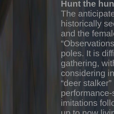
Hunt the hun
The anticipat
historically s
and the femal
“Observations
poles. It is di
gathering, wit
considering i
“deer stalker
performance-s
imitations fol
up to now livi