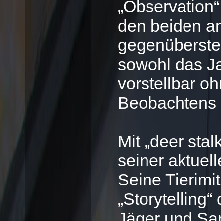
„Observation“
den beiden an
gegenüberste
sowohl das J
vorstellbar oh
Beobachtens
Mit „deer stal
seiner aktuel
Seine Tierimi
„Storytelling
Jäger und Sam