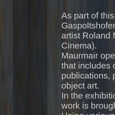
As part of th
Gaspoltshofen
artist Roland
Cinema).
Maurmair oper
that includes 
publications,
object art.
In the exhibit
work is brough