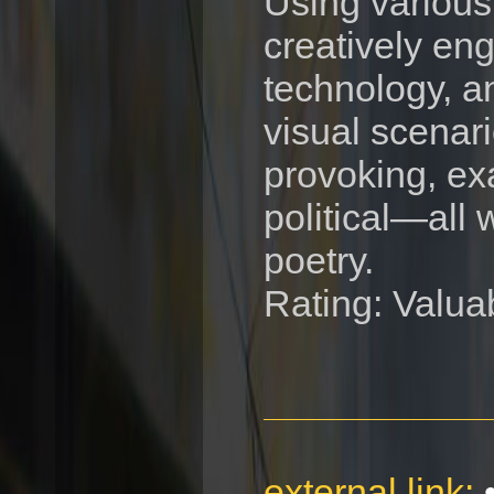
Using various
creatively en
technology, an
visual scenar
provoking, ex
political—all 
poetry.
Rating: Valua
external link: