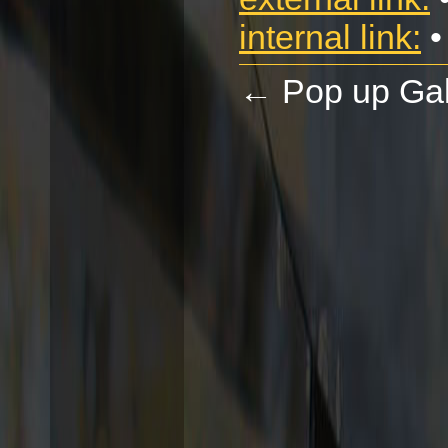
internal link:
•
←
Pop up Gal