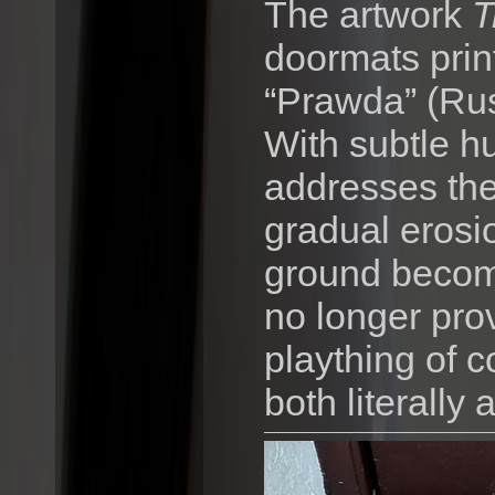
The artwork
T
doormats prin
“Prawda” (Rus
With subtle hu
addresses the
gradual erosi
ground become
no longer pro
plaything of 
both literally