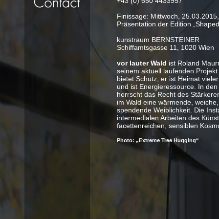
+43 (0) 650 4433957
Finissage: Mittwoch, 25.03.2015
Präsentation der Edition „Shape
kunstraum BERNSTEINER
Schiffamtsgasse 11, 1020 Wien
vor lauter Wald
ist Roland Maurm
seinem aktuell laufenden Projek
bietet Schutz, er ist Heimat viel
und ist Energieressource. In de
herrscht das Recht des Stärker
im Wald eine wärmende, weiche,
spendende Weiblichkeit. Die Inst
intermedialen Arbeiten des Künst
facettenreichen, sensiblen Kosmo
Photo: „Extreme Tree Hugging“