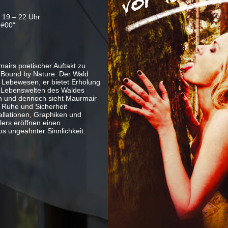
, 19 – 22 Uhr
d#00“
airs poetischer Auftakt zu
t Bound by Nature. Der Wald
er Lebewesen, er bietet Erholung
n Lebenswelten des Waldes
en und dennoch sieht Maurmair
 Ruhe und Sicherheit
allationen, Graphiken und
lers eröffnen einen
s ungeahnter Sinnlichkeit.