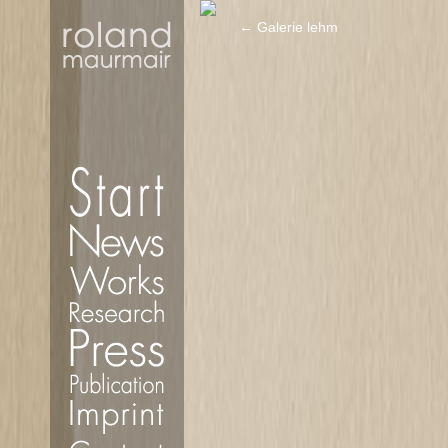
←
Galerie lehm